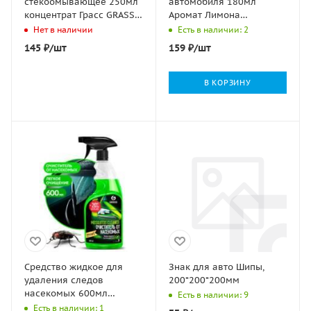
стекоомывающее 250мл
автомобиля 180мл
концентрат Грасс GRASS
Аромат Лимона
1/8
Автомастер Сибиар 1/24
Нет в наличии
Есть в наличии: 2
145
₽
/шт
159
₽
/шт
В КОРЗИНУ
Средство жидкое для
Знак для авто Шипы,
удаления следов
200*200*200мм
насекомых 600мл
Есть в наличии: 9
Mosquitos Cleaner Грасс
Есть в наличии: 1