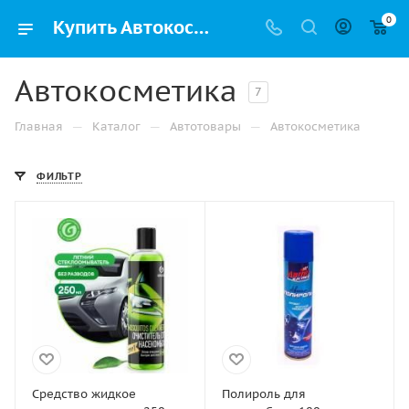
0
Купить Автокосметика для автомобиля в Перми в интернет-магазине с доставкой
Автокосметика
7
—
—
—
Главная
Каталог
Автотовары
Автокосметика
ФИЛЬТР
Средство жидкое
Полироль для