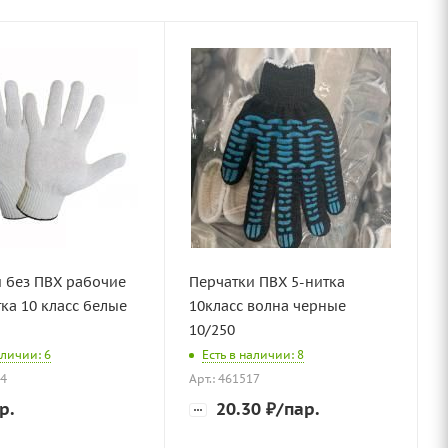
 без ПВХ рабочие
Перчатки ПВХ 5-нитка
тка 10 класс белые
10класс волна черные
10/250
аличии: 6
Есть в наличии: 8
94
Арт.: 461517
р.
20.30
₽
/пар.