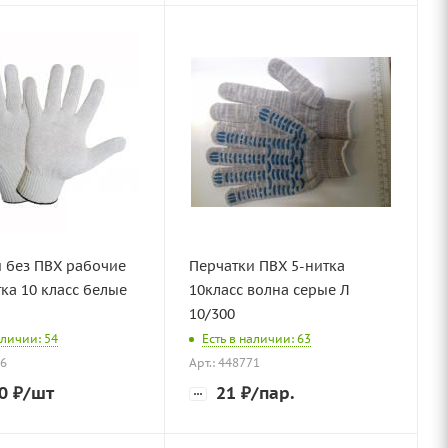
 без ПВХ рабочие
Перчатки ПВХ 5-нитка
тка 10 класс белые
10класс волна серые Л
10/300
аличии: 54
Есть в наличии: 63
06
Арт.: 448771
0
₽
/шт
21
₽
/пар.