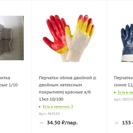
нитка
Перчатки облив двойной (с
Перчатки
рые 1/10
двойным латексным
синие 12
покрытием) красные х/б
Есть в н
13кл 10/100
Арт.: 0031
Есть в наличии: 3
Арт.: 464165
34.50
₽
/пар.
133