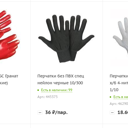
БС Гранат
Перчатки без ПВХ спец
Перчатки
кие)
нейлон черные 10/300
х/б 4-ни
1/10
Есть в наличии: 99
Арт.: 445375
Есть в н
Арт.: 4629
36
₽
/пар.
18.6