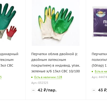
 одинарный
Перчатки облив двойной (с
Перчатк
атексным
двойным латексным
полиэти
13кл СВС
покрытием) в индивид. упак.
(50пар) 
зеленые х/б 13кл СВС 10/100
Есть в н
95
Есть в наличии: 128
Арт.: 4447
Арт.: 032325
42
₽
/пар.
43
₽