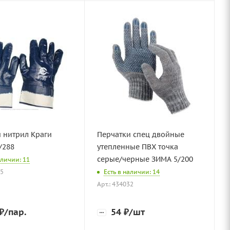
 нитрил Краги
Перчатки спец двойные
/288
утепленные ПВХ точка
серые/черные ЗИМА 5/200
аличии: 11
55
Есть в наличии: 14
Арт.: 434032
₽
/пар.
54
₽
/шт