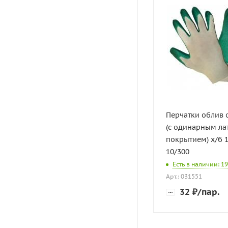
Перчатки облив
(с одинарным л
покрытием) х/б 
10/300
Есть в наличии: 1
Арт.: 031551
32
₽
/пар.