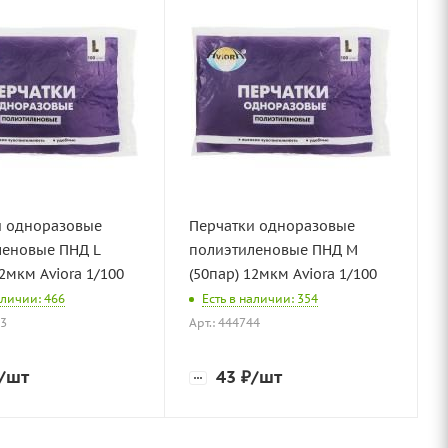
и одноразовые
Перчатки одноразовые
леновые ПНД L
полиэтиленовые ПНД M
12мкм Aviora 1/100
(50пар) 12мкм Aviora 1/100
аличии: 466
Есть в наличии: 354
43
Арт.: 444744
/шт
43
₽
/шт