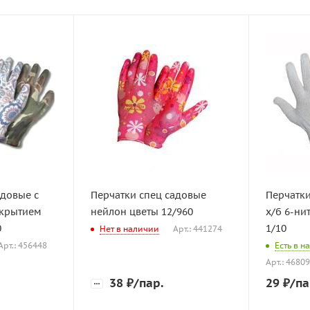
адовые с
Перчатки спец садовые
Перчатки
крытием
нейлон цветы 12/960
х/б 6-ни
0
1/10
Нет в наличии
Арт.: 441274
Арт.: 456448
Есть в н
Арт.: 4680
38
₽
/пар.
29
₽
/па