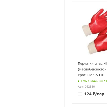
Перчатки спец М
(маслобензостой
красные 12/120
Есть в наличии: 34
Арт.: 032380
124
₽
/пар.