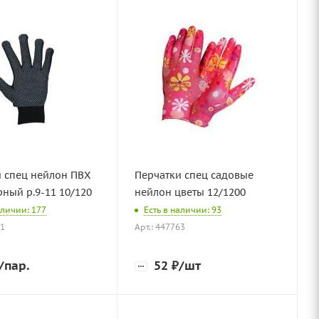
 спец нейлон ПВХ
Перчатки спец садовые
рный р.9-11 10/120
нейлон цветы 12/1200
аличии: 177
Есть в наличии: 93
61
Арт.: 447763
/пар.
52
₽
/шт