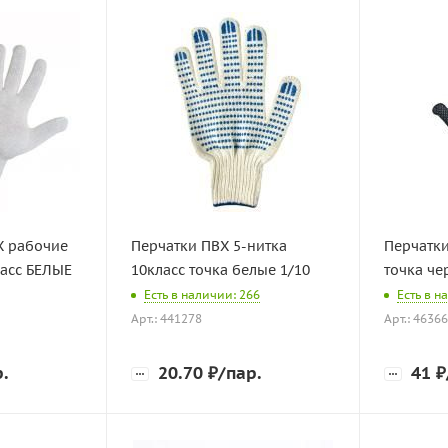
Х рабочие
Перчатки ПВХ 5-нитка
Перчатки
класс БЕЛЫЕ
10класс точка белые 1/10
точка че
Есть в наличии: 266
Есть в н
Арт.: 441278
Арт.: 4636
р.
20.70
₽
/пар.
41
₽