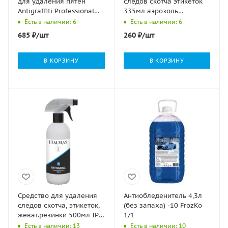
для удаления пятен
следов скотча этикеток
Antigraffiti Professional
335мл аэрозоль
Грасс 1/8
Антискотч Clean&Green
Есть в наличии: 6
Есть в наличии: 6
1/12
685
₽
/шт
260
₽
/шт
В КОРЗИНУ
В КОРЗИНУ
Средство для удаления
Антиобледенитель 4,3л
следов скотча, этикеток,
(без запаха) -10 FrozKo
жеват.резинки 500мл IPC
1/1
Antivandal Италмас 1/12
Есть в наличии: 13
Есть в наличии: 10