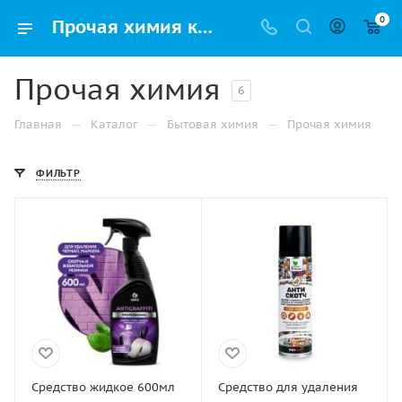
0
Прочая химия купить в Перми по низкой цене оптом и дешево с доставкой
Прочая химия
6
—
—
—
Главная
Каталог
Бытовая химия
Прочая химия
ФИЛЬТР
Средство жидкое 600мл
Средство для удаления