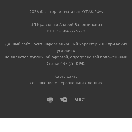
2026 © Интернет-магазин «УПАК.РФ».
ИП Кравченко Андрей Валентинович
ИНН 165043375220
Данный сайт носит информационный характер и ни при каких
условиях
не является публичной офертой, определяемой положениями
Статьи 437 (2) ГКРФ.
Карта сайта
Соглашение о персональных данных