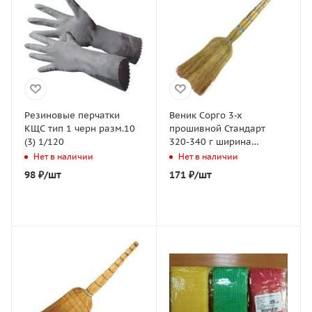
Резиновые перчатки
Веник Сорго 3-х
КЩС тип 1 черн разм.10
прошивной Стандарт
(3) 1/120
320-340 г ширина
метелки 27-30 см длина
Нет в наличии
Нет в наличии
79 см 1/50
98
₽
/шт
171
₽
/шт