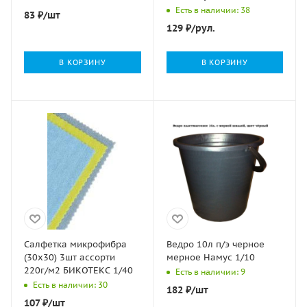
НАДЕЖНЫЕ
Есть в наличии: 38
83
₽
/шт
Ромашка(10шт) 1/24
129
₽
/рул.
В КОРЗИНУ
В КОРЗИНУ
Салфетка микрофибра
Ведро 10л п/э черное
(30х30) 3шт ассорти
мерное Намус 1/10
220г/м2 БИКОТЕКС 1/40
Есть в наличии: 9
Есть в наличии: 30
182
₽
/шт
107
₽
/шт