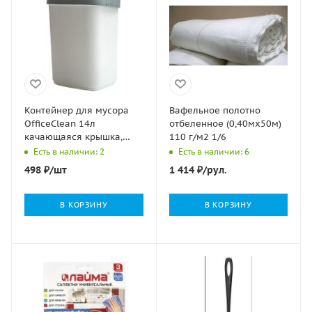
Контейнер для мусора
Вафельное полотно
OfficeClean 14л
отбеленное (0,40мх50м)
качающаяся крышка,
110 г/м2 1/6
пластик, серое 1/10
Есть в наличии: 2
Есть в наличии: 6
498
₽
/шт
1 414
₽
/рул.
В КОРЗИНУ
В КОРЗИНУ