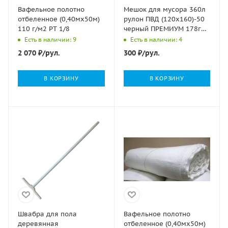
Вафельное полотно
Мешок для мусора 360л
отбеленное (0,40мх50м)
рулон ПВД (120х160)-50
110 г/м2 РТ 1/8
черный ПРЕМИУМ 178г
Ромашка (5шт) 1/10
Есть в наличии: 9
Есть в наличии: 4
2 070
₽
/рул.
300
₽
/рул.
В КОРЗИНУ
В КОРЗИНУ
Швабра для пола
Вафельное полотно
деревянная
отбеленное (0,40мх50м)