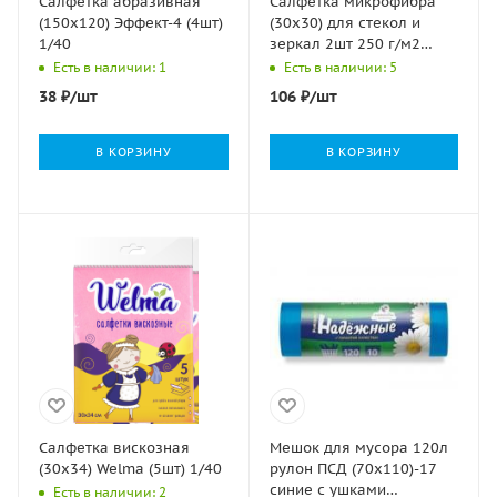
Салфетка абразивная
Салфетка микрофибра
(150х120) Эффект-4 (4шт)
(30х30) для стекол и
1/40
зеркал 2шт 250 г/м2
БИКОТЕКС 1/50
Есть в наличии: 1
Есть в наличии: 5
38
₽
/шт
106
₽
/шт
В КОРЗИНУ
В КОРЗИНУ
Салфетка вискозная
Мешок для мусора 120л
(30х34) Welma (5шт) 1/40
рулон ПСД (70х110)-17
синие с ушками
Есть в наличии: 2