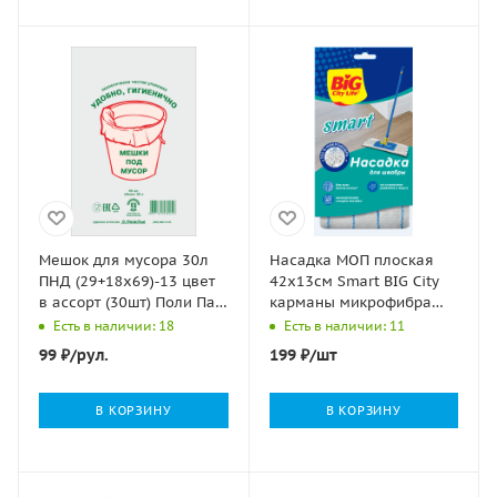
Мешок для мусора 30л
Насадка МОП плоская
ПНД (29+18х69)-13 цвет
42х13см Smart BIG City
в ассорт (30шт) Поли Пак
карманы микрофибра
1/60
1/30
Есть в наличии: 18
Есть в наличии: 11
99
₽
/рул.
199
₽
/шт
В КОРЗИНУ
В КОРЗИНУ