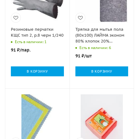
Резиновые перчатки
Тряпка для мытья пола
КЩС тип 2, р.8 черн 1/240
(80х100) ЛАЙМА эконом
80% хлопок 20%
Есть в наличии: 1
полиэстер плотность 180
Есть в наличии: 6
91
₽
/пар.
г/м2 1/22
91
₽
/шт
В КОРЗИНУ
В КОРЗИНУ