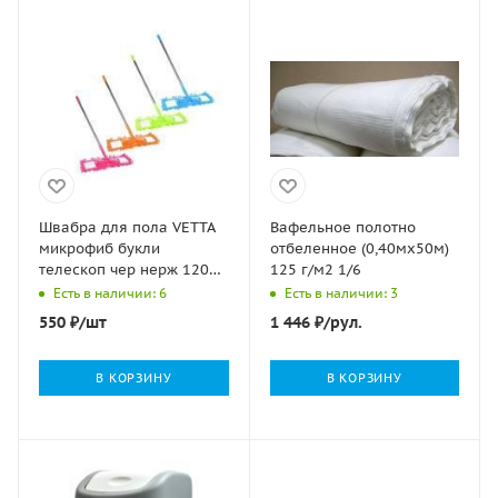
Швабра для пола VETTA
Вафельное полотно
микрофиб букли
отбеленное (0,40мх50м)
телескоп чер нерж 120см
125 г/м2 1/6
насадка 40х10см 1/1
Есть в наличии: 6
Есть в наличии: 3
550
₽
/шт
1 446
₽
/рул.
В КОРЗИНУ
В КОРЗИНУ