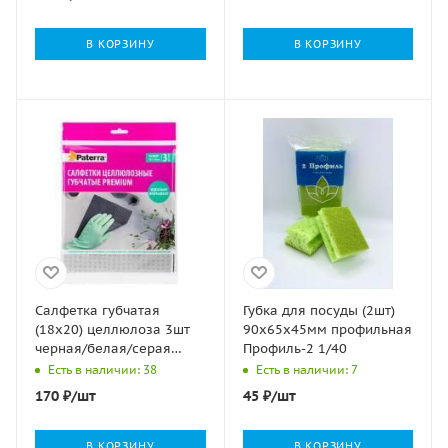
В КОРЗИНУ
В КОРЗИНУ
Салфетка губчатая
Губка для посуды (2шт)
(18х20) целлюлоза 3шт
90х65х45мм профильная
черная/белая/серая
Профиль-2 1/40
Paterra 1/24
Есть в наличии: 38
Есть в наличии: 7
170
₽
/шт
45
₽
/шт
В КОРЗИНУ
В КОРЗИНУ