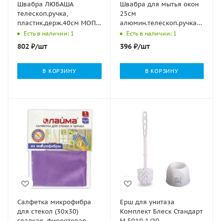
Швабра ЛЮБАША
Швабра для мытья окон
телескоп.ручка,
25см
пластик.держ.40см МОП
алюмин.телескоп.ручка
из микроф, карман для
50-90см (стяжка, губка,
Есть в наличии: 1
Есть в наличии: 1
сух уборки 1/12
ручка) ЛЮБАША 1/24
802
₽
/шт
396
₽
/шт
В КОРЗИНУ
В КОРЗИНУ
Салфетка микрофибра
Ерш для унитаза
для стекол (30х30)
Комплект Блеск Стандарт
гладкая, фиолетовая
М 5010 1/20