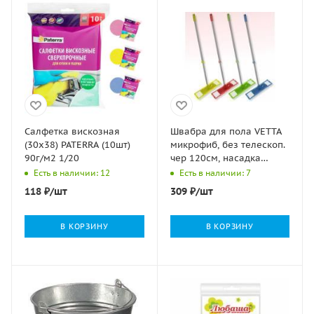
Салфетка вискозная
Швабра для пола VETTA
(30х38) PATERRA (10шт)
микрофиб, без телескоп.
90г/м2 1/20
чер 120см, насадка
40х10см 46958 1/1
Есть в наличии: 12
Есть в наличии: 7
118
₽
/шт
309
₽
/шт
В КОРЗИНУ
В КОРЗИНУ