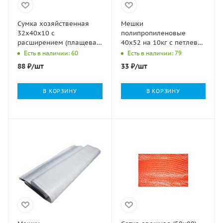
Сумка хозяйственная
Мешки
32х40х10 с
полипропиленовые
расширением (плащевая
40х52 на 10кг с петлевой
ткань) в асс. 10/10
ручкой 100/1000
Есть в наличии: 60
Есть в наличии: 79
88
₽
/шт
33
₽
/шт
В КОРЗИНУ
В КОРЗИНУ