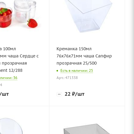
а 100мл
Креманка 150мл
7мм чаша Сердце с
76х76х71мм чаша Сапфир
 прозрачная
прозрачная 25/500
ent 12/288
Есть в наличии: 25
аличии: 36
Арт.: 471338
24
/шт
22
₽
/шт