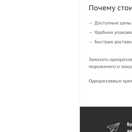
Почему сто
Доступные цены 
Удобная упаковк
Быстрая доставк
Заказать одноразо
мороженого и заку
Одноразоввые крем
Бу
ак