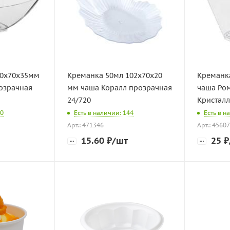
70х70х35мм
Креманка 50мл 102х70х20
Креманк
озрачная
мм чаша Коралл прозрачная
чаша Ро
24/720
Кристалл
00
Есть в наличии: 144
Есть в н
Арт.: 471346
Арт.: 4560
15.60
₽
/шт
25
₽