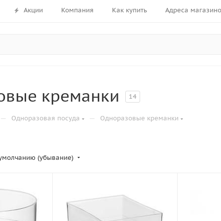
Акции
Компания
Как купить
Адреса магазин
овые креманки
14
—
—
Одноразовая посуда
Одноразовые креманки
умолчанию (убывание)