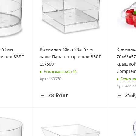
d-53мм
Креманка 60мл 58х45мм
Креманк
ачная ВЗЛП
чаша Пара прозрачная ВЗЛП
70х65х5
15/360
крышкой
Complem
Есть в наличии: 45
Арт.: 460370
Есть в н
Арт.: 4652
28
₽
/шт
25
₽