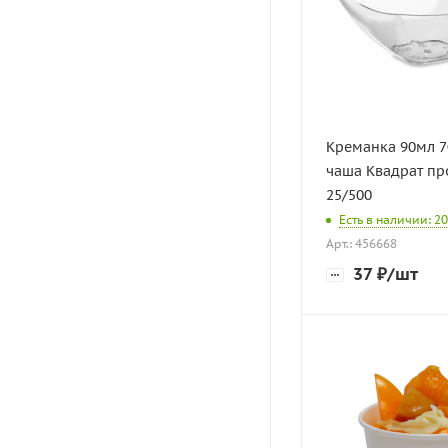
Креманка 90мл 
чаша Квадрат пр
25/500
Есть в наличии: 2
Арт.: 456668
37
₽
/шт