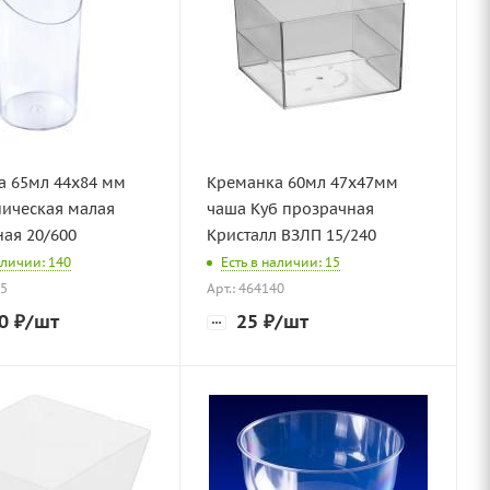
а 65мл 44х84 мм
Креманка 60мл 47х47мм
ническая малая
чаша Куб прозрачная
ая 20/600
Кристалл ВЗЛП 15/240
аличии: 140
Есть в наличии: 15
45
Арт.: 464140
0
₽
/шт
25
₽
/шт