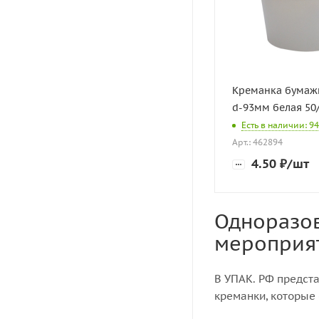
Креманка бумаж
d-93мм белая 50
Есть в наличии: 9
Арт.: 462894
4.50
₽
/шт
Одноразов
мероприя
В УПАК. РФ предст
креманки, которые 