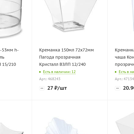
53мм h-
Креманка 150мл 72х72мм
Креманк
Пагода прозрачная
чаша Ко
 15/210
Кристалл ВЗЛП 12/240
прозрачн
Есть в наличии: 12
Есть в н
Арт.: 468243
Арт.: 4713
27
₽
/шт
20.9