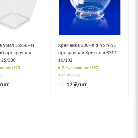
а 95мл 55х56мм
Креманка 200мл d-95 h-55
мб прозрачная
прозрачная Кристалл ВЗЛП
 25/500
16/192
аличии: 325
Есть в наличии: 887
73
Арт.: 436132
/шт
12
₽
/шт