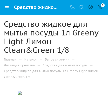
0
Средство жидкое для мытья посуды 1л Greeny Light Лимон Clean&Green 1/8 купить в Перми по низкой цене оптом и дешево с доставкой
Средство жидкое для
мытья посуды 1л Greeny
Light Лимон
Clean&Green 1/8
—
—
—
Главная
Каталог
Бытовая химия
—
—
Чистящие средства
Средства для мытья посуды
Средство жидкое для мытья посуды 1л Greeny Light Лимон
Clean&Green 1/8