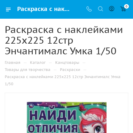
0
Раскраска с наклейками 225х225 12стр Энчантималс Умка 1/50 купить оптом и в розницу в Перми
Раскраска с наклейками
225х225 12стр
Энчантималс Умка 1/50
—
—
—
Главная
Каталог
Канцтовары
—
—
Товары для творчества
Раскраски
Раскраска с наклейками 225х225 12стр Энчантималс Умка
1/50