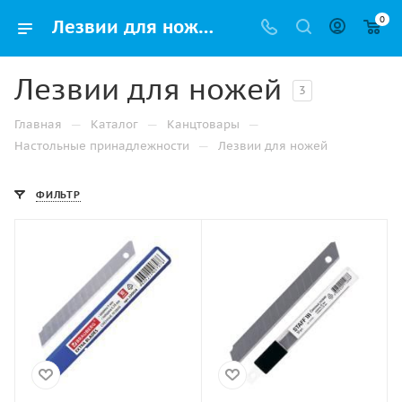
0
Лезвии для ножей купить оптом и в розницу в Перми недорого с доставкой
Лезвии для ножей
3
—
—
—
Главная
Каталог
Канцтовары
—
Настольные принадлежности
Лезвии для ножей
ФИЛЬТР