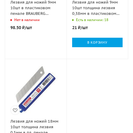
Лезвия для ножей 9мм
Лезвия для ножей 9мм
10шт в пластиковом
10шт толщина лезвия
пенале BRAUBERG
0,38мм в пластиковом
1/10/800
пенале STAFF 1/10/800
Нет в наличии
Есть в наличии: 18
98.50
₽
/шт
21
₽
/шт
В КОРЗИНУ
Лезвия для ножей 18мм
10шт толщина лезвия
0,5мм в пл. пенале