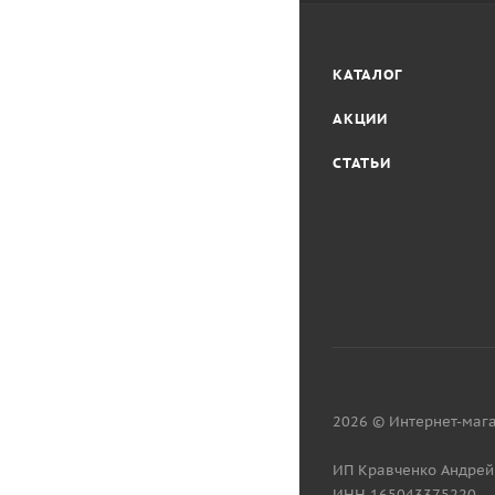
КАТАЛОГ
АКЦИИ
СТАТЬИ
2026 © Интернет-мага
ИП Кравченко Андрей
ИНН 165043375220