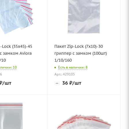
-Lock (35х45)-45
Пакет Zip-Lock (7х10)-30
с замком Aviora
гриппер с замком (100шт)
/10
1/10/160
аличии: 10
Есть в наличии: 8
56
Арт.: 429105
₽
/шт
36
₽
/шт