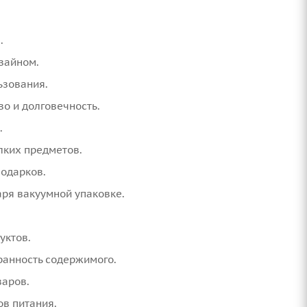
.
зайном.
ьзования.
о и долговечность.
.
лких предметов.
подарков.
ря вакуумной упаковке.
уктов.
ранность содержимого.
варов.
ов питания.