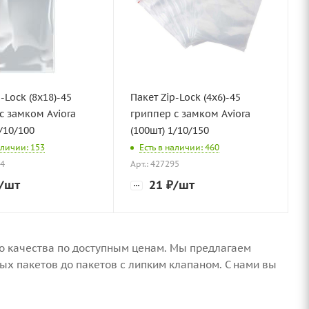
-Lock (8х18)-45
Пакет Zip-Lock (4х6)-45
с замком Aviora
гриппер с замком Aviora
1/10/100
(100шт) 1/10/150
аличии: 153
Есть в наличии: 460
94
Арт.: 427295
/шт
21
₽
/шт
о качества по доступным ценам. Мы предлагаем
х пакетов до пакетов с липким клапаном. С нами вы