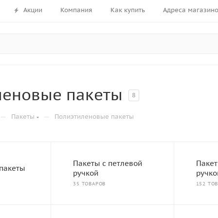
Акции
Компания
Как купить
Адреса магазин
леновые пакеты
8
—
—
Пакеты
Полиэтиленовые пакеты
Пакеты с петлевой
Пакет
пакеты
ручкой
ручко
35 ТОВАРОВ
152 ТОВ