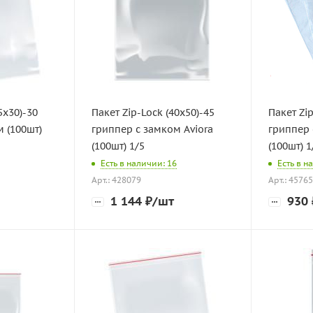
5х30)-30
Пакет Zip-Lock (40х50)-45
Пакет Zip
 (100шт)
гриппер с замком Aviora
гриппер 
(100шт) 1/5
(100шт) 1
Есть в наличии: 16
Есть в н
Арт.: 428079
Арт.: 4576
1 144
₽
/шт
930